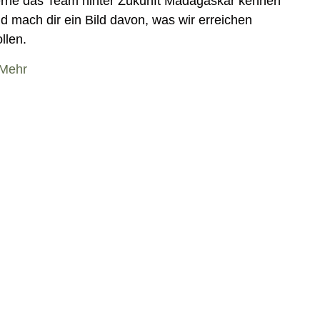
rne das Team hinter Zukunft Madagaskar kennen
d mach dir ein Bild davon, was wir erreichen
llen.
Mehr