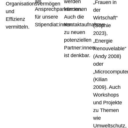
als
werden
„Frauen in
Organisationsvermögen
Ansprechpartner:innen
können.
der
und
für unsere
Auch die
Wirtschaft“
Effizienz
Stipendiat:innen.
Kontaktaufnahme
(Sophie
vermitteln.
zu neuen
2023),
potenziellen
„Energie
Partner:innen
Renouvelable“
ist denkbar.
(Andy 2008)
oder
„Microcompute
(Kilian
2009). Auch
Workshops
und Projekte
zu Themen
wie
Umweltschutz,