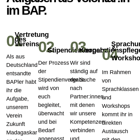
im BAP.
Vertretung
01
des
02
03
Vereins
Sprachun
&
04
Stipendienvergabe
Kooperationspfleg
Als aus
Worksho
Der Prozess
Wir sind
Deutschland
der
ständig auf
Im Rahmen
entsandte
Stipendienvergabe
der Suche
von
BAPler habt
wird von
nach
Sprachklassen
ihr die
euch
Partner:innen,
und
Aufgabe,
begleitet,
mit denen
Workshops
unserem
überwacht
wir unsere
kommt ihr in
Verein
und bei
Kompetenzen
direkten
Zukunft
Bedarf
verbinden
Austausch
Madagaskar
angepasst,
und
mit den