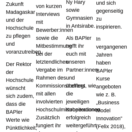
Ny Hary
und sich
Zukunft
von kurzen
sowie
gegenseitig
Madagaskar
Interviews
Gymnasien
zu
und der
mit
in Antsirabe.
inspirieren.
Hochschule
Bewerber:innen
zu pflegen
sowie die
Als BAPler
In
und
Mitbestimmung
trefft ihr
vergangenen
voranzutreiben.
bei der
euch mit
Jahren
letztendlichen
unseren
haben
Der Rektor
Vergabe im
Partner:innen
BAPler
der
Rahmen des
und
Kurse
Hochschule
Kommissionstreffens
überlegt, wie
angeboten
wünscht
mit allen
die
wie z. B.
sich zudem,
involvierten
jeweiligen
„Business
dass die
Hochschulmitarbeiter:innen.
Kooperationen
Model
BAPler
Zusätzlich
erfolgreich
Innovation”
Werte wie
fungiert ihr
weitergeführt
(Felix 2018),
Pünktlichkeit,