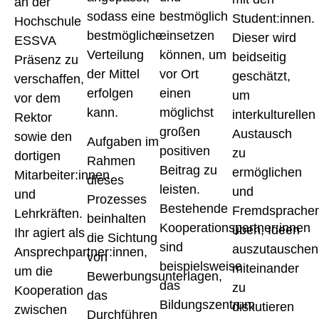
an der
sodass eine
bestmöglich
Student:innen.
Hochschule
bestmögliche
einsetzen
Dieser wird
ESSVA
Verteilung
können, um
beidseitig
Präsenz zu
der Mittel
vor Ort
geschätzt,
verschaffen,
erfolgen
einen
um
vor dem
kann.
möglichst
interkulturellen
Rektor
großen
Austausch
sowie den
Aufgaben im
positiven
zu
dortigen
Rahmen
Beitrag zu
ermöglichen
Mitarbeiter:innen
dieses
leisten.
und
und
Prozesses
Bestehende
Fremdsprache
Lehrkräften.
beinhalten
Kooperationspartner:innen
üben, Ideen
Ihr agiert als
die Sichtung
sind
auszutauschen
Ansprechpartner:innen,
von
beispielsweise
miteinander
um die
Bewerbungsunterlagen,
das
zu
Kooperation
das
Bildungszentrum
diskutieren
zwischen
Durchführen